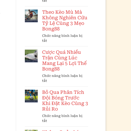
Dễ
ở
tắt
Hiểu,
Hướng
Tránh
Dẫn
Theo Kèo Mù Mà
p
Lỗi
Liên
Không Nghiên Cứu
Sai
Hệ
Tỷ Lệ Cùng 3 Mẹo
Bong88
Bong88
–
Chi
Chức năng bình luận bị
Tiết
ở
tắt
Từng
Theo
Bước,
Kèo
Cược Quá Nhiều
Dễ
Mù
Trận Cùng Lúc
Thực
Mà
Mang Lại 5 Lợi Thế
Hiện
Không
Bong88
Nghiên
Cứu
Chức năng bình luận bị
Tỷ
ở
tắt
Lệ
Cược
Cùng
Quá
Bỏ Qua Phân Tích
3
Nhiều
Đội Bóng Trước
Mẹo
Trận
Khi Đặt Kèo Cùng 3
Bong88
Cùng
Rủi Ro
Lúc
Mang
Chức năng bình luận bị
Lại
ở
tắt
5
Bỏ
Lợi
Qua