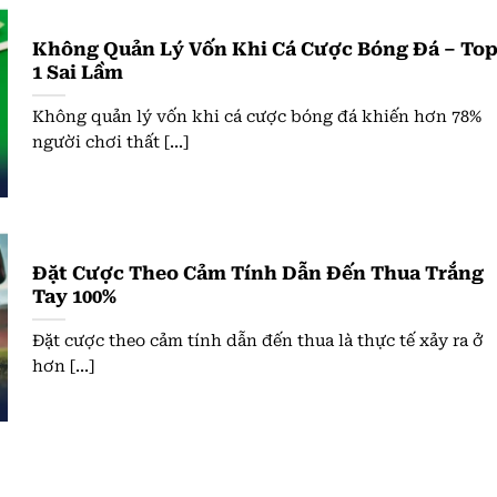
Không Quản Lý Vốn Khi Cá Cược Bóng Đá – To
1 Sai Lầm
Không quản lý vốn khi cá cược bóng đá khiến hơn 78%
người chơi thất [...]
Đặt Cược Theo Cảm Tính Dẫn Đến Thua Trắng
Tay 100%
Đặt cược theo cảm tính dẫn đến thua là thực tế xảy ra ở
hơn [...]