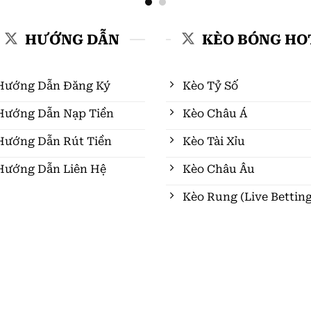
HƯỚNG DẪN
KÈO BÓNG HO
Hướng Dẫn Đăng Ký
Kèo Tỷ Số
Hướng Dẫn Nạp Tiền
Kèo Châu Á
Hướng Dẫn Rút Tiền
Kèo Tài Xỉu
Hướng Dẫn Liên Hệ
Kèo Châu Âu
Kèo Rung (Live Bettin