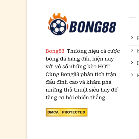
Bong88
Thương hiệu cá cược
bóng đá hàng đầu hiện nay
với vô số những kèo HOT.
Cùng Bong88 phân tích trận
đấu đỉnh cao và khám phá
những thủ thuật siêu hay để
tăng cơ hội chiến thắng.