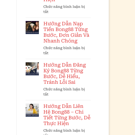
Chức năng bình luận bị
ở
tắt
Hướng
Dẫn
Hướng Dẫn Nạp
Rút
Tiền Bong88 Từng
Tiền
Bước, Đơn Giản Và
Bong88
Nhanh Chóng
Nhanh
Gọn,
Chức năng bình luận bị
An
ở
tắt
Toàn,
Hướng
Dễ
Dẫn
Hướng Dẫn Đăng
Thực
Nạp
Ký Bong88 Từng
Hiện
Tiền
Bước, Dễ Hiểu,
Bong88
Tránh Lỗi Sai
Từng
Bước,
Chức năng bình luận bị
Đơn
ở
tắt
Giản
Hướng
Và
Dẫn
Hướng Dẫn Liên
Nhanh
Đăng
Hệ Bong88 – Chi
Chóng
Ký
Tiết Từng Bước, Dễ
Bong88
Thực Hiện
Từng
Bước,
Chức năng bình luận bị