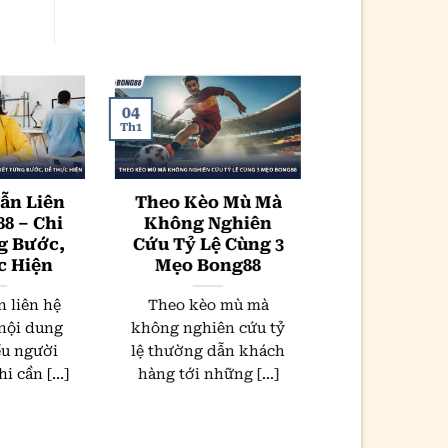
04
Th1
ẫn Liên
Theo Kèo Mù Mà
8 – Chi
Không Nghiên
g Bước,
Cứu Tỷ Lệ Cùng 3
c Hiện
Mẹo Bong88
 liên hệ
Theo kèo mù mà
nội dung
không nghiên cứu tỷ
ều người
lệ thường dẫn khách
 cần [...]
hàng tới những [...]